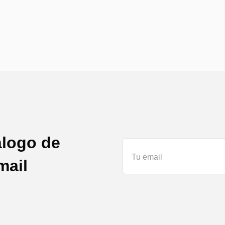
álogo de
mail