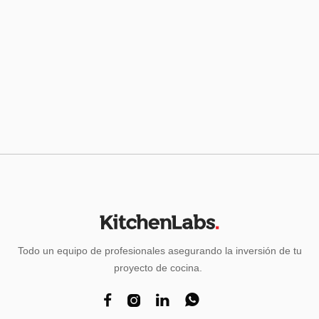
Gabinete de Conservación Caliente de
paso - G24314P
Marca: Traulsen
Todo un equipo de profesionales asegurando la inversión de tu
proyecto de cocina.



