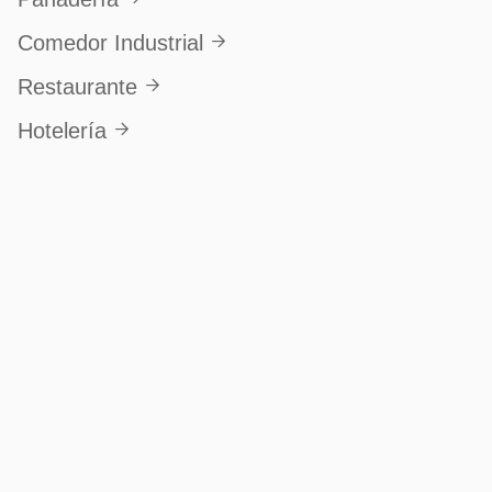
Comedor Industrial

Restaurante

Cortador De
Papas, Frutas Y
Hotelería

Verduras 4 En 1 -
PMMPCPF5-DILI
Ver producto
